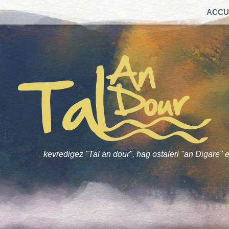
ACCU
kevredigez "Tal an dour", hag ostaleri "an Digare" e