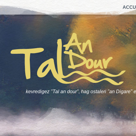
ACCU
kevredigez "Tal an dour", hag ostaleri "an Digare" e