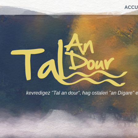
ACCU
kevredigez "Tal an dour", hag ostaleri "an Digare" e