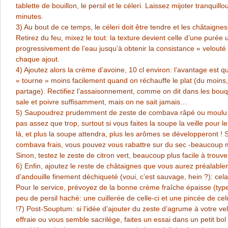
tablette de bouillon, le persil et le céleri. Laissez mijoter tranquill
minutes.
3) Au bout de ce temps, le céleri doit être tendre et les châtaignes
Retirez du feu, mixez le tout: la texture devient celle d’une purée 
progressivement de l’eau jusqu’à obtenir la consistance « velouté
chaque ajout.
4) Ajoutez alors la crème d’avoine, 10 cl environ: l’avantage est 
« tourne » moins facilement quand on réchauffe le plat (du moins, 
partage). Rectifiez l’assaisonnement, comme on dit dans les bouq
sale et poivre suffisamment, mais on ne sait jamais…
5) Saupoudrez prudemment de zeste de combava râpé ou moulu (fi
pas assez que trop, surtout si vous faites la soupe la veille pour le
là, et plus la soupe attendra, plus les arômes se développeront !
combava frais, vous pouvez vous rabattre sur du sec -beaucoup m
Sinon, testez le zeste de citron vert, beaucoup plus facile à trouve
6) Enfin, ajoutez le reste de châtaignes que vous aurez préalablem
d’andouille finement déchiqueté (voui, c’est sauvage, hein ?): cela
Pour le service, prévoyez de la bonne crème fraîche épaisse (typ
peu de persil haché: une cuillerée de celle-ci et une pincée de celu
!
7) Post-Souptum: si l’idée d’ajouter du zeste d’agrume à votre ve
effraie ou vous semble sacrilège, faites un essai dans un petit bol