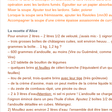
opération avec les lardons fumés. Égoutter sur un papier absorban
Mixer la soupe. Ajouter tout les lardons. Saler, poivrer
Lorsque la soupe sera frémissante, ajouter les Ravioles 1mn30 av
Accompagner la soupe d’une crème épaisse assaisonnée de curry, 
La recette d’Alice
:
Pour environ 2 litres – 2 litres 1/2 de velouté, j’avais mis:- 1 oigno
– trois grosses boîtes de châtaignes cuites, soit environ heuuu… 
grammes la boîte… 1 kg, 1,2 kg ?
– 600 grammes d’andouille, au moins (Vire ou Guéméné, comme on
Vire)
– 1/2 tablette de bouillon de légumes
– quelques brins
et feuilles
de céleri-branche (l’équivalent d’un q
feuilles)
– itou de persil, trois-quatre brins
avec leur tige
(très goûteuse)
– de la crème d’avoine, mais on peut mettre de la crème liquide to
– du zeste de combava râpé, une pincée ou deux
– 2 à 3 litres d’eau
Attention:
ni sel ni poivre ! L’andouille se charg
l’oignon émincé dans un peu l’huile d’olive. Ajoutez 2 boîtes 1/2 d
l’andouille détaillée en cubes. Mélangez.
2) Mouillez avec environ 2 litres d’eau: l’ensemble doit être bien 