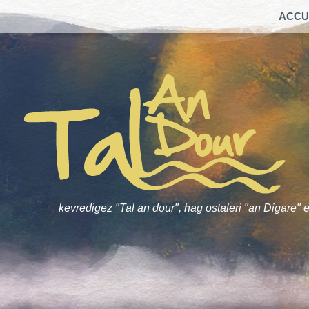
ACCU
kevredigez "Tal an dour", hag ostaleri "an Digare" e