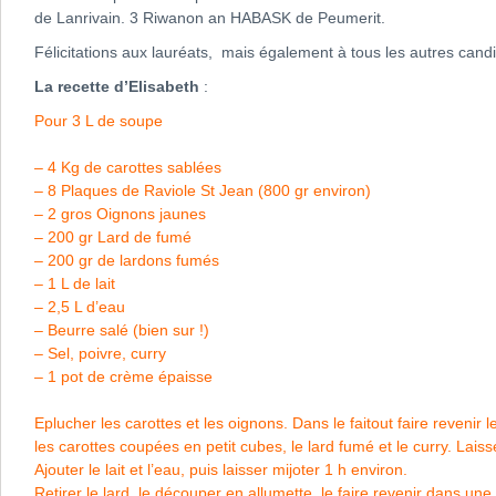
de Lanrivain. 3 Riwanon an HABASK de Peumerit.
Félicitations aux lauréats, mais également à tous les autres candi
La recette d’Elisabeth
:
Pour 3 L de soupe
– 4 Kg de carottes sablées
– 8 Plaques de Raviole St Jean (800 gr environ)
– 2 gros Oignons jaunes
– 200 gr Lard de fumé
– 200 gr de lardons fumés
– 1 L de lait
– 2,5 L d’eau
– Beurre salé (bien sur !)
– Sel, poivre, curry
– 1 pot de crème épaisse
Eplucher les carottes et les oignons. Dans le faitout faire revenir 
les carottes coupées en petit cubes, le lard fumé et le curry. Lai
Ajouter le lait et l’eau, puis laisser mijoter 1 h environ.
Retirer le lard, le découper en allumette, le faire revenir dans un