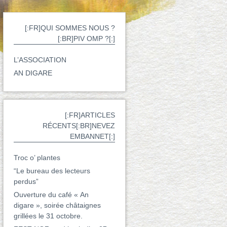
[:FR]QUI SOMMES NOUS ?
[:BR]PIV OMP ?[:]
L’ASSOCIATION
AN DIGARE
[:FR]ARTICLES
RÉCENTS[:BR]NEVEZ
EMBANNET[:]
Troc o’ plantes
“Le bureau des lecteurs
perdus”
Ouverture du café « An
digare », soirée châtaignes
grillées le 31 octobre.