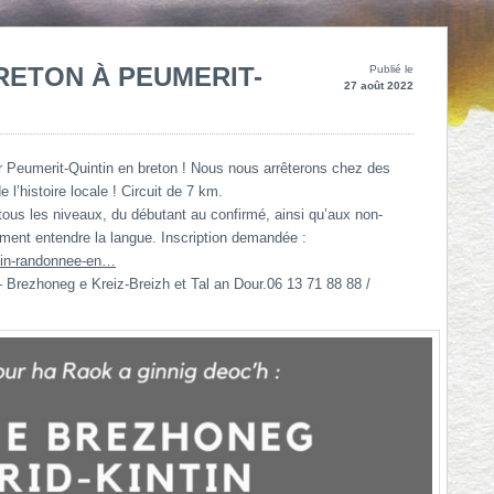
ETON À PEUMERIT-
Publié le
27 août 2022
r Peumerit-Quintin en breton ! Nous nous arrêterons chez des
e l’histoire locale ! Circuit de 7 km.
à tous les niveaux, du débutant au confirmé, ainsi qu’aux non-
ement entendre la langue. Inscription demandée :
ntin-randonnee-en…
 – Brezhoneg e Kreiz-Breizh et Tal an Dour.06 13 71 88 88 /