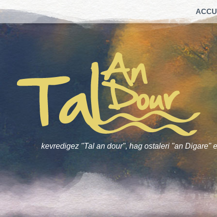
ACCU
kevredigez "Tal an dour", hag ostaleri "an Digare" e